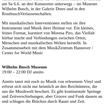
entsprec
Besuch
am Sa 6.6. an drei Kunstorten unterwegs – im Museum
Tickets
hend den
Wilhelm Busch, in der Galerie Drees und in den
Festivalzentrum
RosebuschVerlassenschaften.
Interesse
Anfahrt & Orte
n unserer
Barrierefreiheit
Mit musikalischen Interventionen stellen sie ihre
Awareness
Leser*inn
Instrumente und Musik ihrer Heimat vor. Ein kleines,
Festival
feines Format, kuratiert von Morena Piro, das Vielfalt
en
Aktuelles
hörbar macht und Verbindungen zwischen Orten,
einversta
Über uns
Menschen und musikalischen Welten herstellt. In
nden. Die
Unterstützer*innen
Zusammenarbeit mit dem MusikZentrum Hannover /
Freund*innenkreis
Center for World Music
Einwilligu
Team
ng kann
Jobs
mit
Wilhelm Busch Museum
Wirkung
19:00 – 22:00 DJ annito
für die
Annito tanzt mit euch zu Musik von erlesenem Vinyl und
Zukunft
erfreut sich nicht nur heimlich an den Reichtümern, die
widerrufe
uns die Musikwelt beschert. Es gibt kontinentale Sprünge
und Zeitverschiebungen, aber Groove und Funk dauern an
n werden.
und schlagen die Brücken durch Raum und Zeit.
JETZT