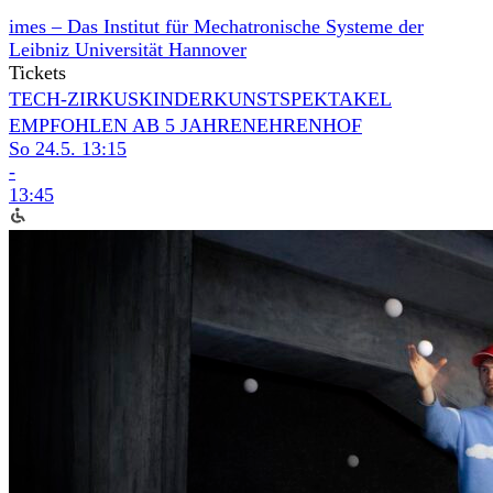
imes – Das Institut für Mechatronische Systeme der
Leibniz Universität Hannover
Tickets
TECH-ZIRKUS
KINDERKUNSTSPEKTAKEL
EMPFOHLEN AB 5 JAHREN
EHRENHOF
So 24.5.
13:15
-
13:45