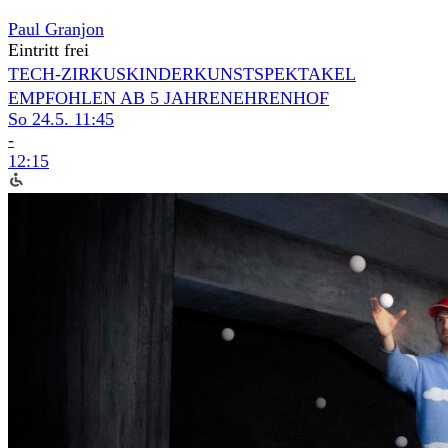
Paul Granjon
Eintritt frei
TECH-ZIRKUS
KINDERKUNSTSPEKTAKEL
EMPFOHLEN AB 5 JAHREN
EHRENHOF
So 24.5.
11:45
-
12:15