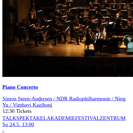
Piano Concerto
Simon Steen-Andersen / NDR Radiophilharmonie / Ning
Yu / Vimbayi Kaziboni
12:30 Tickets
TALK
SPEKTAKELAKADEMIE
FESTIVALZENTRUM
So 24.5.
13:00
-