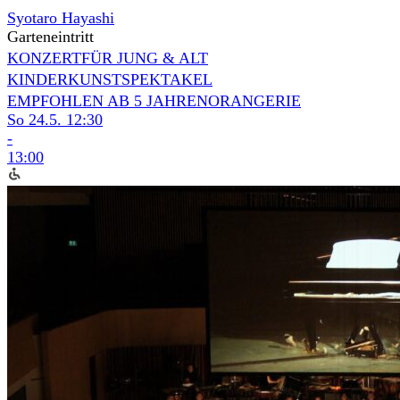
Syotaro Hayashi
Garteneintritt
KONZERT
FÜR JUNG & ALT
KINDERKUNSTSPEKTAKEL
EMPFOHLEN AB 5 JAHREN
ORANGERIE
So 24.5.
12:30
-
13:00