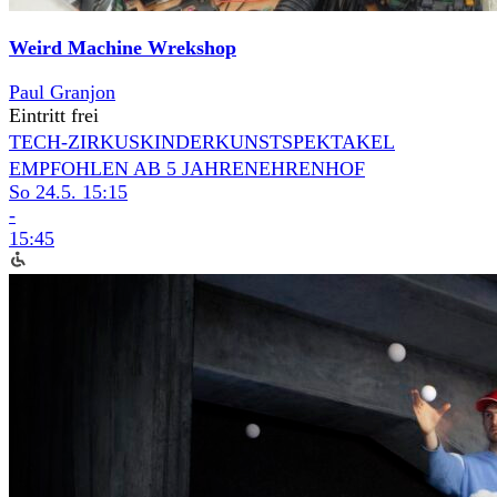
Weird Machine Wrekshop
Paul Granjon
Eintritt frei
TECH-ZIRKUS
KINDERKUNSTSPEKTAKEL
EMPFOHLEN AB 5 JAHREN
EHRENHOF
So 24.5.
15:15
-
15:45