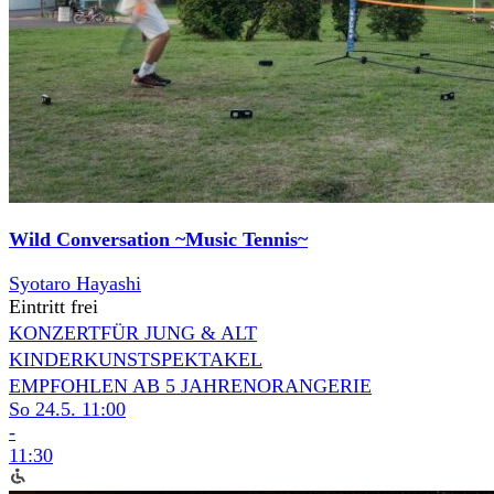
Wild Conversation ~Music Tennis~
Syotaro Hayashi
Eintritt frei
KONZERT
FÜR JUNG & ALT
KINDERKUNSTSPEKTAKEL
EMPFOHLEN AB 5 JAHREN
ORANGERIE
So 24.5.
11:00
-
11:30