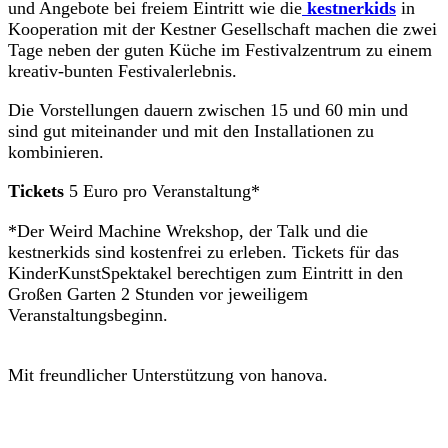
entsprec
Besuch
und Angebote bei freiem Eintritt wie die
kestnerkids
in
Tickets
Kooperation mit der Kestner Gesellschaft machen die zwei
hend den
Festivalzentrum
Tage neben der guten Küche im Festivalzentrum zu einem
Interesse
Anfahrt & Orte
kreativ-bunten Festivalerlebnis.
n unserer
Barrierefreiheit
Die Vorstellungen dauern zwischen 15 und 60 min und
Awareness
Leser*inn
sind gut miteinander und mit den Installationen zu
Festival
en
kombinieren.
Aktuelles
einversta
Über uns
Tickets
5 Euro pro Veranstaltung*
nden. Die
Unterstützer*innen
Freund*innenkreis
Einwilligu
*Der Weird Machine Wrekshop, der Talk und die
Team
ng kann
kestnerkids sind kostenfrei zu erleben. Tickets für das
Jobs
KinderKunstSpektakel berechtigen zum Eintritt in den
mit
Großen Garten 2 Stunden vor jeweiligem
Wirkung
Veranstaltungsbeginn.
für die
Zukunft
Mit freundlicher Unterstützung von hanova.
widerrufe
n werden.
Logos
JETZT