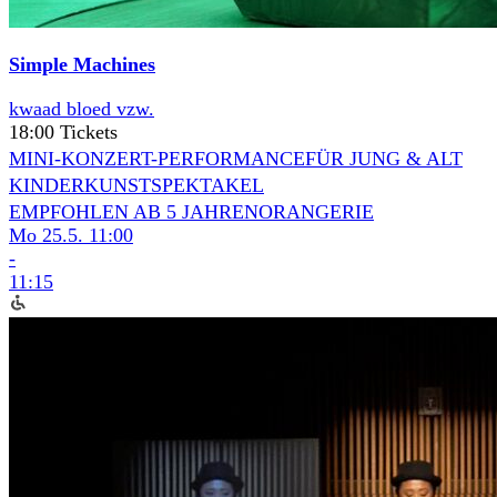
Simple Machines
kwaad bloed vzw.
18:00 Tickets
MINI-KONZERT-PERFORMANCE
FÜR JUNG & ALT
KINDERKUNSTSPEKTAKEL
EMPFOHLEN AB 5 JAHREN
ORANGERIE
Mo 25.5.
11:00
-
11:15