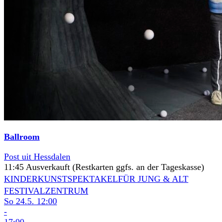
Ballroom
Post uit Hessdalen
11:45 Ausverkauft (Restkarten ggfs. an der Tageskasse)
KINDERKUNSTSPEKTAKEL
FÜR JUNG & ALT
FESTIVALZENTRUM
So 24.5.
12:00
-