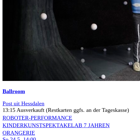
Ballroom
Post uit Hessdalen
13:15 Ausverkauft (Restkarten ggfs. an der Tageskasse)
ROBOTER-PERFORMANCE
KINDERKUNSTSPEKTAKEL
AB 7 JAHREN
ORANGERIE
So 24.5.
14:00