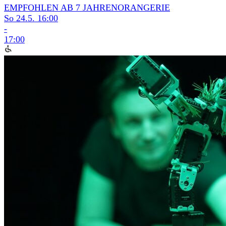
EMPFOHLEN AB 7 JAHREN
ORANGERIE
So 24.5.
16:00
-
17:00