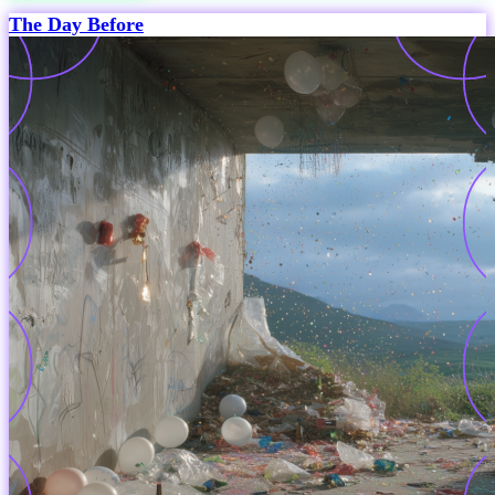
The Day Before