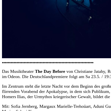
kann mit
Wirkung für
die Zukunft
widerrufen
werden.
JETZT
ANMELDEN
Das Musiktheater
The Day Before
von Christiane Jatahy, R
im Odeon. Die Deutschlandpremiere folgt am Sa 23.5. / 19:
Im Zentrum steht die letzte Nacht vor dem Beginn des groß
flirrenden Vorabend der Apokalypse, in dem sich Publikum, 
Homers Ilias, der Urmythos kriegerischer Gewalt, bildet di
Mit: Sofia Jernberg, Margaux Marielle-Trehoüart, Aduni Gu