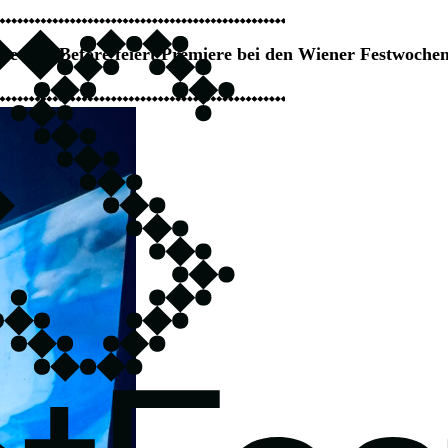
he Day Before feiert Premiere bei den Wiener Festwoch