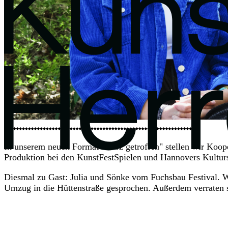
Auswertung
von
Öffnungs-
und
Klickraten zu
Zwecken der
Gestaltung
künftiger
Newsletter)
entsprechen
d den
In unserem neuen Format "Kurz getroffen" stellen wir Koope
Interessen
Produktion bei den KunstFestSpielen und Hannovers Kultur
unserer
Leser*innen
Diesmal zu Gast: Julia und Sönke vom Fuchsbau Festival. 
Umzug in die Hüttenstraße gesprochen. Außerdem verraten s
einverstande
n. Die
Einwilligung