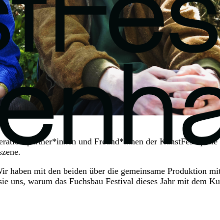
rationspartner*innen und Freund*innen der KunstFestSpiele v
szene.
Wir haben mit den beiden über die gemeinsame Produktion mi
ie uns, warum das Fuchsbau Festival dieses Jahr mit dem Kul