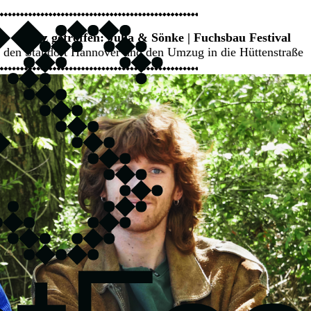
Kurz getroffen: Julia & Sönke | Fuchsbau Festival
 den Standort Hannover und den Umzug in die Hüttenstraße