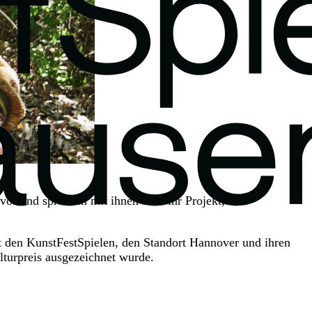
or und sprechen mit ihnen über ihr Projekt, ihre
t den KunstFestSpielen, den Standort Hannover und ihren
turpreis ausgezeichnet wurde.